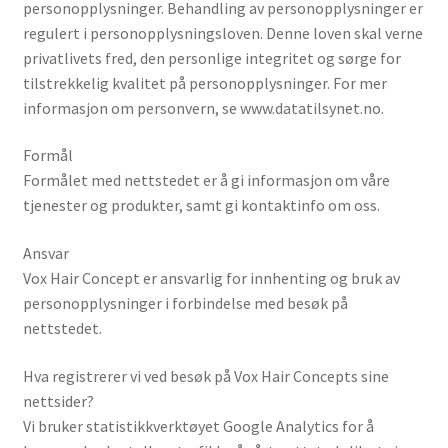
personopplysninger. Behandling av personopplysninger er
Om oss
regulert i personopplysningsloven. Denne loven skal verne
privatlivets fred, den personlige integritet og sørge for
Peronvern
tilstrekkelig kvalitet på personopplysninger. For mer
informasjon om personvern, se www.datatilsynet.no.
Sample Page
Formål
Shop
Formålet med nettstedet er å gi informasjon om våre
tjenester og produkter, samt gi kontaktinfo om oss.
Ansvar
Vox Hair Concept er ansvarlig for innhenting og bruk av
personopplysninger i forbindelse med besøk på
nettstedet.
Hva registrerer vi ved besøk på Vox Hair Concepts sine
nettsider?
Vi bruker statistikkverktøyet Google Analytics for å