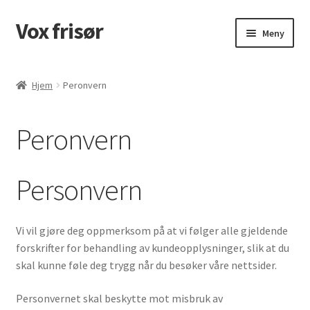
Vox frisør
Hopp
Hopp
Meny
til
til
navigasjon
innhold
Hjem
Hjem
Peronvern
Cart
Peronvern
Checkout
Kontakt
Personvern
Leverandører
Vi vil gjøre deg oppmerksom på at vi følger alle gjeldende
forskrifter for behandling av kundeopplysninger, slik at du
Logg inn
skal kunne føle deg trygg når du besøker våre nettsider.
My account
Personvernet skal beskytte mot misbruk av